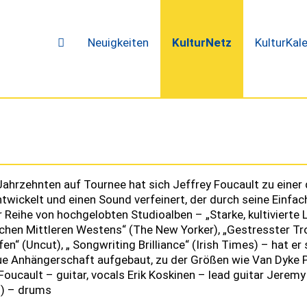
Neuigkeiten
KulturNetz
KulturKal
Jahrzehnten auf Tournee hat sich Jeffrey Foucault zu ein
twickelt und einen Sound verfeinert, der durch seine Einfac
r Reihe von hochgelobten Studioalben – „Starke, kultivierte 
chen Mittleren Westens“ (The New Yorker), „Gestresster Tr
fen“ (Uncut), „ Songwriting Brilliance“ (Irish Times) – hat er
ue Anhängerschaft aufgebaut, zu der Größen wie Van Dyke P
Foucault – guitar, vocals Erik Koskinen – lead guitar Jerem
o) – drums