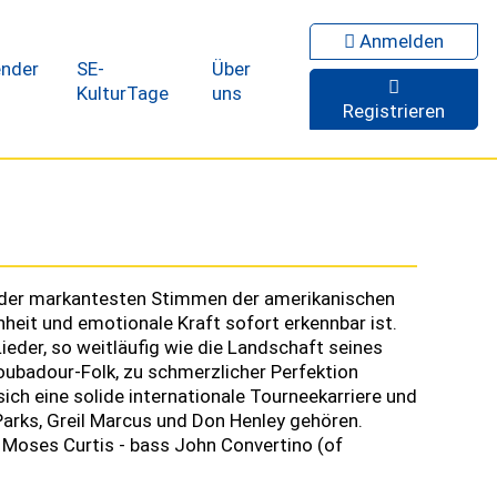
Anmelden
ender
SE-
Über
KulturTage
uns
Registrieren
er der markantesten Stimmen der amerikanischen
hheit und emotionale Kraft sofort erkennbar ist.
Lieder, so weitläufig wie die Landschaft seines
oubadour-Folk, zu schmerzlicher Perfektion
 sich eine solide internationale Tourneekarriere und
arks, Greil Marcus und Don Henley gehören.
y Moses Curtis - bass John Convertino (of