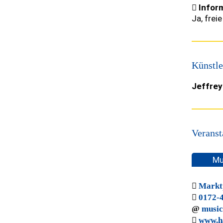
Inform
Ja, frei
Künstle
Jeffrey
Veranst
Mu
Marktp
0172-
music
www.h