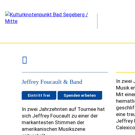
Jeffrey Foucault & Band
In zwei 
Jeffrey Foucault & Band
© Music-Werkstatt e.V.
Musik en
Mit eine
Eintritt frei
Spenden erbeten
heimatli
geschlif
In zwei Jahrzehnten auf Tournee hat
eine tre
sich Jeffrey Foucault zu einer der
Jeffrey 
markantesten Stimmen der
Calexic
amerikanischen Musikszene