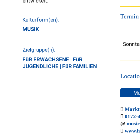
entwickelt.
Termin
Kulturform(en):
MUSIK
Sonnta
Zielgruppe(n):
FüR ERWACHSENE | FüR
JUGENDLICHE | FüR FAMILIEN
Locatio
Mu
Marktp
0172-
music
www.h