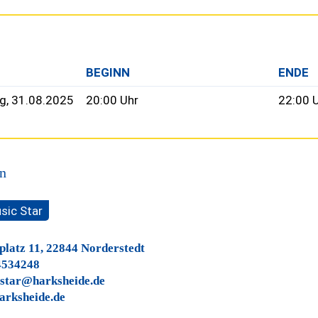
BEGINN
ENDE
g, 31.08.2025
20:00 Uhr
22:00 
n
sic Star
latz 11, 22844 Norderstedt
4534248
star@harksheide.de
arksheide.de