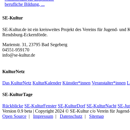
SE-Kultur
SE-Kultur.de ist ein kreisweites Projekt des Vereins für Jugend- und
Rendsburg-Eckernförde.
Marienstr. 31, 23795 Bad Segeberg
04551-959170
info@se-kultur.de
KulturNetz
Das KulturNetz
KulturKalender
Künstler*innen
Veranstalter*innen
L
SE-KulturTage
Rückblicke
SE-KulturFenster
SE-KulturDorf
SE-KulturNacht
SE-Ju
Version 0.9 beta | Copyright 2024 © SE-Kultur c/o Verein für Jugend-
Open Source
|
Impressum
|
Datenschutz
|
Sitemap