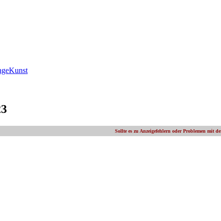
ngeKunst
23
Sollte es zu Anzeigefehlern oder Problemen mit d