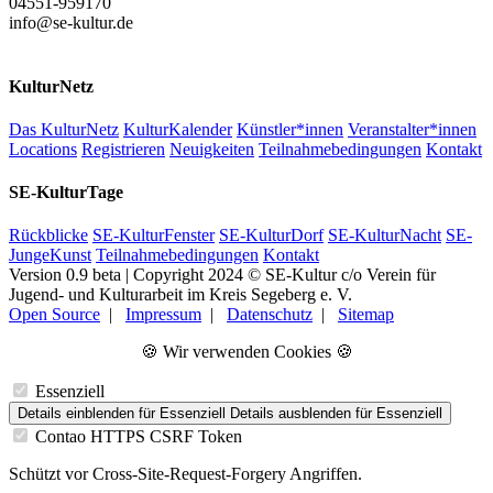
04551-959170
info@se-kultur.de
KulturNetz
Das KulturNetz
KulturKalender
Künstler*innen
Veranstalter*innen
Locations
Registrieren
Neuigkeiten
Teilnahmebedingungen
Kontakt
SE-KulturTage
Rückblicke
SE-KulturFenster
SE-KulturDorf
SE-KulturNacht
SE-
JungeKunst
Teilnahmebedingungen
Kontakt
Version 0.9 beta | Copyright 2024 © SE-Kultur c/o Verein für
Jugend- und Kulturarbeit im Kreis Segeberg e. V.
Open Source
|
Impressum
|
Datenschutz
|
Sitemap
🍪 Wir verwenden Cookies 🍪
Essenziell
Details einblenden
für Essenziell
Details ausblenden
für Essenziell
Contao HTTPS CSRF Token
Schützt vor Cross-Site-Request-Forgery Angriffen.