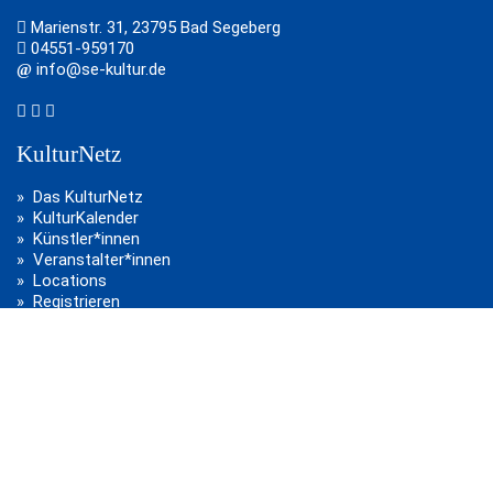
Marienstr. 31, 23795 Bad Segeberg
04551-959170
info@se-kultur.de
KulturNetz
Das KulturNetz
KulturKalender
Künstler*innen
Veranstalter*innen
Locations
Registrieren
Neuigkeiten
Teilnahmebedingungen
Kontakt
SE-KulturTage
Rückblicke
SE-KulturFenster
SE-KulturDorf