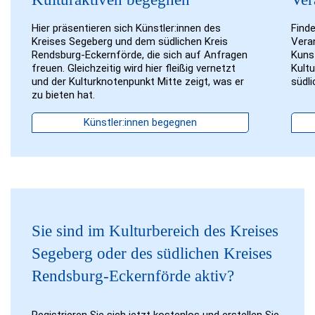
Hier präsentieren sich Künstler:innen des
Finde
Kreises Segeberg und dem südlichen Kreis
Veran
Rendsburg-Eckernförde, die sich auf Anfragen
Kuns
freuen. Gleichzeitig wird hier fleißig vernetzt
Kult
und der Kulturknotenpunkt Mitte zeigt, was er
südl
zu bieten hat.
Künstler:innen begegnen
Sie sind im Kulturbereich des Kreises
Segeberg oder des südlichen Kreises
Rendsburg-Eckernförde aktiv?
Registrieren Sie sich jetzt kostenlos und erstellen Sie