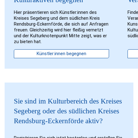
Hier präsentieren sich Künstler:innen des
Finde
Kreises Segeberg und dem südlichen Kreis
Veran
Rendsburg-Eckernförde, die sich auf Anfragen
Kuns
freuen. Gleichzeitig wird hier fleißig vernetzt
Kult
und der Kulturknotenpunkt Mitte zeigt, was er
südl
zu bieten hat.
Künstler:innen begegnen
Sie sind im Kulturbereich des Kreises
Segeberg oder des südlichen Kreises
Rendsburg-Eckernförde aktiv?
Registrieren Sie sich jetzt kostenlos und erstellen Sie