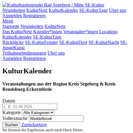
SE-Kultur
Neuigkeiten
KulturNetz
KulturKalender
SE-KulturTage
Über uns
Anmelden
Registrieren
Menü
Startseite
Neuigkeiten
KulturNetz
Das KulturNetz
Künstler*innen
Veranstalter*innen
Locations
KulturKalender
SE-KulturTage
Rückblicke
SE-KulturFenster
SE-KulturDorf
SE-KulturNacht
SE-
JungeKunst
Teilnahmebedingungen
Über uns
Anmelden
Registrieren
KulturKalender
Veranstaltungen aus der Region Kreis Segeberg & Kreis
Rendsburg-Eckernförde
Datum
Kategorie
Volltextsuche
Zurücksetzen
Suchen
Sie können die Ergebnisse auch nach Orten filtern: