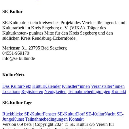
SE-Kultur
SE-Kultur.de ist ein kreisweites Projekt des Vereins für Jugend- und
Kulturarbeit im Kreis Segeberg e. V. (VJKA). Träger des
Kulturknoten- punktes Mitte für den Kreis Segeberg und den
südlichen Kreis Rendsburg-Eckernförde.
Marienstr. 31, 23795 Bad Segeberg
04551-959170
info@se-kultur.de
KulturNetz
Das KulturNetz
KulturKalender
Künstler*innen
Veranstalter*innen
Locations
Registrieren
Neuigkeiten
Teilnahmebedingungen
Kontakt
SE-KulturTage
Rückblicke
SE-KulturFenster
SE-KulturDorf
SE-KulturNacht
SE-
JungeKunst
Teilnahmebedingungen
Kontakt
Version 0.9 beta | Copyright 2024 © SE-Kultur c/o Verein für